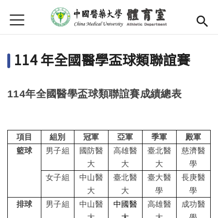
Jump to Main content
Jump to Navigation
首頁
首頁
114 年全國醫學盃球類聯誼賽
簡介
師資陣容
114
年全國醫學盃球類聯誼賽成績總表
Open submenu (運動場地)
運動場地
活動競賽
項目
組別
冠軍
亞軍
季軍
殿軍
Open submenu (校隊)
校隊
籃球
男子組
國防醫
高雄醫
臺北醫
慈濟醫
大
大
大
學
Open submenu (獎學金)
獎學金
女子組
中山醫
臺北醫
臺大醫
長庚醫
大
大
學
學
選課
排球
男子組
中山醫
中國醫
高雄醫
成功醫
大
大
大
學