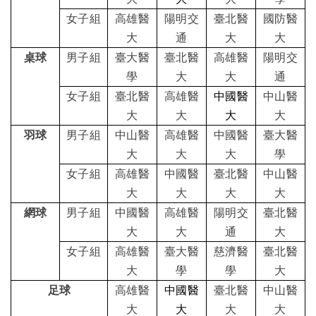
醫學盃
女子組
高雄醫
陽明交
臺北醫
國防醫
English
大
通
大
大
桌球
男子組
臺大醫
臺北醫
高雄醫
陽明交
學
大
大
通
女子組
臺北醫
高雄醫
中國醫
中山醫
大
大
大
大
羽球
男子組
中山醫
高雄醫
中國醫
臺大醫
大
大
大
學
女子組
高雄醫
中國醫
臺北醫
中山醫
大
大
大
大
網球
男子組
中國醫
高雄醫
陽明交
臺北醫
大
大
通
大
女子組
高雄醫
臺大醫
慈濟醫
臺北醫
大
學
學
大
足球
高雄醫
中國醫
臺北醫
中山醫
大
大
大
大