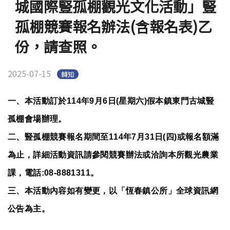
城國際豎孤棚觀光文化活動」豎
醫學盃
孤棚競賽報名辦法(含報名表)乙
English
份，請查照。
2025-07-15
轉知
一、本活動訂於114年9月6日(星期六)假本鎮東門古城豎
孤棚會場辦理。
二、豎孤棚競賽報名期間至114年7月31日(四)或報名額滿
為止，詳細活動資訊請參閱競賽辦法或洽詢本所觀光農業
課，電話:08-8881311。
三、本活動內容如有變更，以「恆春鎮公所」全球資訊網
公告為主。