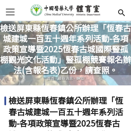
Jump to Main content
Jump to Navigation
首頁
首頁
檢送屏東縣恆春鎮公所辦理「恆春古
簡介
城建城一百五十週年系列活動-各項
政策宣導暨2025恆春古城國際豎孤
師資陣容
您在這裡
棚觀光文化活動」豎孤棚競賽報名辦
Open submenu (運動場地)
運動場地
法(含報名表)乙份，請查照。
活動競賽
首頁
-
最新消息
-
轉知
Open submenu (校隊)
校隊
檢送屏東縣恆春鎮公所辦理「恆
Open submenu (獎學金)
獎學金
春古城建城一百五十週年系列活
選課
動-各項政策宣導暨2025恆春古