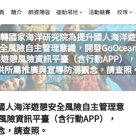
Jump to Main content
Jump to Navigation
頁
簡介
師資陣容
運動場地
活動競賽
校隊
轉國家海洋研究院為提升國人海洋遊
全風險自主管理意識，開發GoOcea
遊憩風險資訊平臺（含行動APP）
您在這裡
供所屬推廣與宣導防溺觀念，請查照
首頁
-
最新消息
-
轉知
國人海洋遊憩安全風險自主管理意
憩風險資訊平臺（含行動APP），
念，請查照。