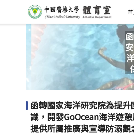
首
函
安
洋
函轉國家海洋研究院為提升
識，開發GoOcean海洋遊
提供所屬推廣與宣導防溺觀