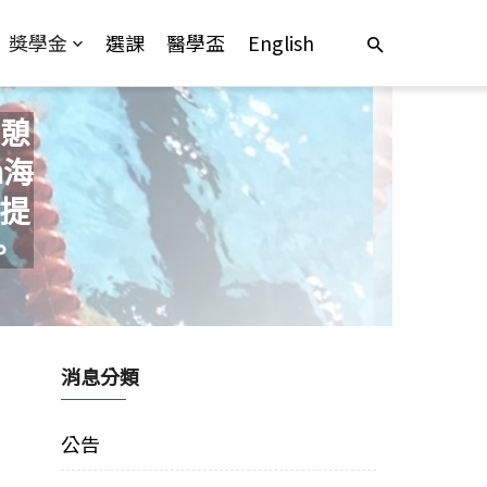
獎學金
選課
醫學盃
English
憩
n海
，提
。
消息分類
公告