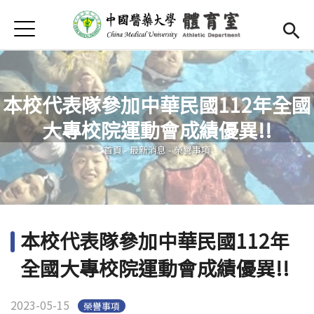
Jump to Main content
Jump to Navigation
首頁
首頁
簡介
本校代表隊參加中華民國112年全國
師資陣容
大專校院運動會成績優異!!
您在這裡
Open submenu (運動場地)
運動場地
首頁
-
最新消息
-
榮譽事項
活動競賽
Open submenu (校隊)
校隊
本校代表隊參加中華民國112年
Open submenu (獎學金)
獎學金
全國大專校院運動會成績優異!!
選課
2023-05-15
榮譽事項