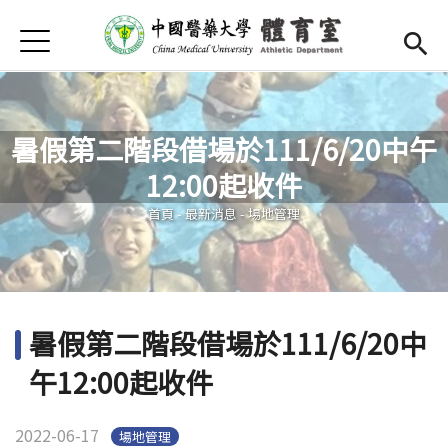
Jump to Main content
Jump to Navigation
首頁
首頁
簡介
暑假第二階段借場於111/6/20中午
師資陣容
12:00起收件
您在這裡
Open submenu (運動場地)
運動場地
首頁
-
最新消息
-
場地管理
活動競賽
Open submenu (校隊)
校隊
暑假第二階段借場於111/6/20中
Open submenu (獎學金)
獎學金
午12:00起收件
選課
2022-06-17
場地管理