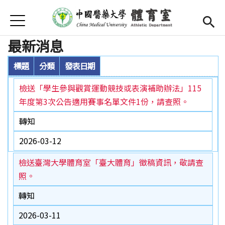
Jump to Main content
Jump to Navigation
首頁
首頁
最新消息
簡介
標題
分類
發表日期
師資陣容
檢送「學生參與觀賞運動競技或表演補助辦法」115
年度第3次公告適用賽事名單文件1份，請查照。
Open submenu (運動場地)
運動場地
轉知
活動競賽
2026-03-12
Open submenu (校隊)
校隊
檢送臺灣大學體育室「臺大體育」徵稿資訊，敬請查
照。
Open submenu (獎學金)
獎學金
轉知
選課
2026-03-11